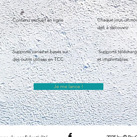
Chaque jour, un no
Contenu exclusif en ligne
défi à découvrir
Supports variés et basés sur
Supports télécharg
des outils utilisés en TCC
et imprimables.
Je me lance !