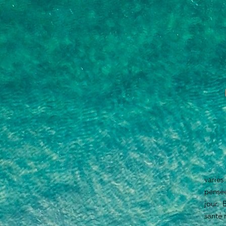
30 Psy
variés
pensée
jour. 
santé 