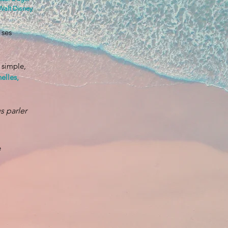
Walt Disney
, ses
 simple,
elles,
s parler
é