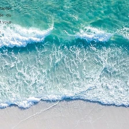
rapies
 de ou
t vous
é