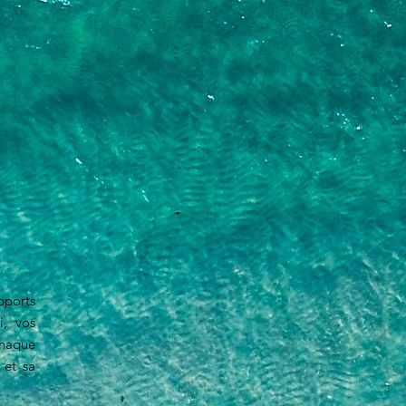
tenter."
Teressa
pports
i, vos
chaque
 et sa