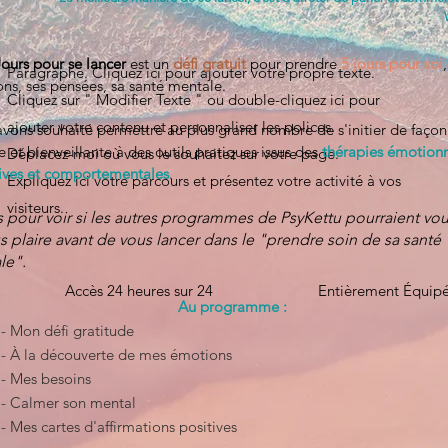
Jours pour se lancer
est un
défi gratuit
pour prendre
5 jours pour soi
Paragraphe. Cliquez ici pour ajouter votre propre texte.
ns, ses pensées, sa santé mentale.
Cliquez sur " Modifier Texte " ou double-cliquez ici pour
ajouter votre contenu et personnaliser les polices.
vons souhaité permettre au plus grand nombre de s'initier de façon
e et bienveillante à des outils pratiques issus des
thérapies émotionn
Déplacez-moi où vous le souhaitez sur votre page.
ives et comportementales
.
Expliquez ici votre parcours et présentez votre activité à vos
visiteurs.
s pour voir si les autres prog
rammes de PsyKettu pourraient vou
s plaire avant de vous lancer dans le "prendre soin de sa santé
le".
Accès 24 heures sur 24
Entièrement Équip
Au programme :
- Mon défi gratitude
- À la découverte de mes émotions
- Mes besoins
- Calmer son mental
- Mes cartes d'affirmations positives