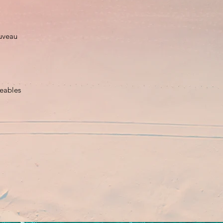
uveau
eables