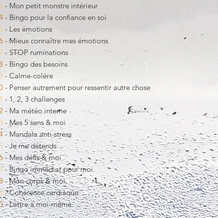
3
- Mon
petit monstre intérieur
4
- Bingo pour la confiance en soi
5
- Les émotions
6
- Mieux connaître mes émotions
7
- STOP ruminations
8
- Bingo des besoins
9
- Calme-colère
0
- Penser autrement pour ressentir autre chose
1
- 1, 2, 3 challenges
2
- Ma météo interne
3
- Mes 5 sens & moi
4
- Mandala anti-stress
5
- Je me détends
6
- Mes défis & moi
7
- Bingo immédiat pour moi
8
- Mon corps & moi
9
- Cohérence cardiaque
0
- Lettre à moi-même