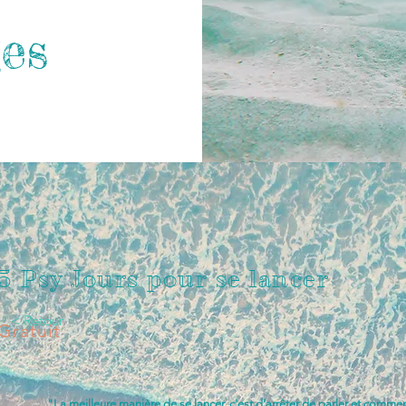
ges
5 Psy Jours pour se lancer
< Retour
Gratuit
"La meilleure manière de se lancer, c'est d'arrêter de parler et commen