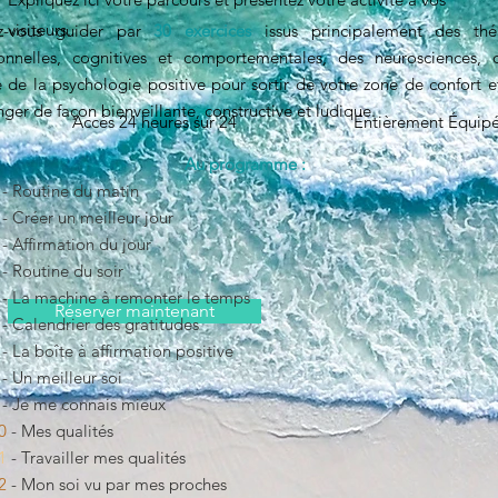
visiteurs.
ez-vous guider par
30 exercices
issus principalement des thé
onnelles, cognitives et comportementales, des neurosciences,
 de la psychologie positive pour sortir de votre zone de confort e
nger de façon bienveillante, constructive et ludique.
Accès 24 heures sur 24
Entièrement Équip
Au programme :
- Routine du matin
- Créer un meilleur jour
- Affirmation du jour
- Routine du soir
- La machine à remonter le temps
Réserver maintenant
- Calendrier des gratitudes
- La boîte à affirmation positive
- Un meilleur soi
- Je me connais mieux
10
- Mes qualités
1
- Travailler mes qualités
2
- Mon soi vu par mes proches