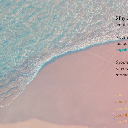
5 Psy 
émotio
Nous a
ludiqu
cognit
5 jour
et vou
menta
Jour 1
Jour 2
Jour 3
Jour 4
Jour 5