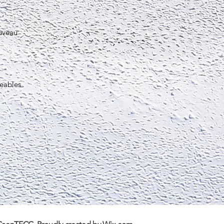
uveau
eables