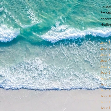
Laiss
émoti
encore
challe
Jour 1
Jour 2
Jour 3
Jour 4
Jour 5
Jour 6
Jour 7
Jour 8
Jour 9
Jour 
Jour 1
Jour 1