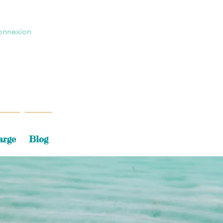
onnexion
arge
Blog