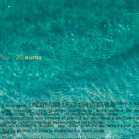
30 Psy Jours pour soi
< Retour
Prix :
20
euros
"La vie est un défi à relever, un bonheur à mériter, une aventure à 
Mère 
 Jours pour soi
est une boite à outils vous offrant de nombreux su
Paragraphe. Cliquez ici pour ajouter votre propre texte.
 pour travailler : vos routines journalières, votre estime de so
Cliquez sur " Modifier Texte " ou double-cliquez ici pour
s, vos émotions, vos besoins et plein d'autres choses à découvrir 
ajouter votre contenu et personnaliser les polices.
Bref, un concentré d'outils "psy" pour prendre du temps pour soi
Déplacez-moi où vous le souhaitez sur votre page.
mentale !
Expliquez ici votre parcours et présentez votre activité à vos