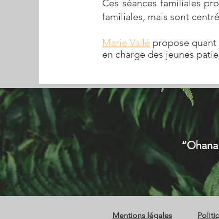
Ces séances familiales p
familiales, mais sont centré
Marie
Vallé
propose quant 
en charge des jeunes patie
“Ohana v
Mentions légales
Politi