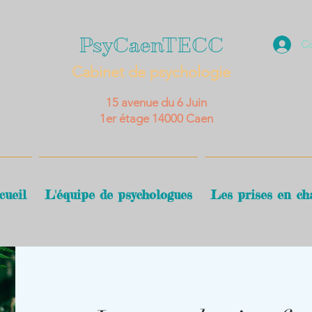
PsyCaenTECC
C
Cabinet de psychologie
15 avenue du 6 Juin
1er étage
14000 Caen
cueil
L'équipe de psychologues
Les prises en ch