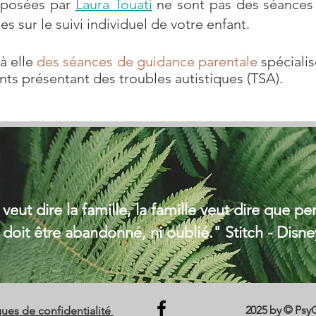
roposées par
Laura Touati
ne sont pas des séances 
es sur le suivi individuel de votre enfant.
à elle
des séances de guidance parentale
spécialis
nts présentant des troubles autistiques (TSA).
eut dire la famille, la famille veut dire que p
doit être abandonné, ni oublié."
Stitch - Disne
2025 by © Psy
ques de confidentialité