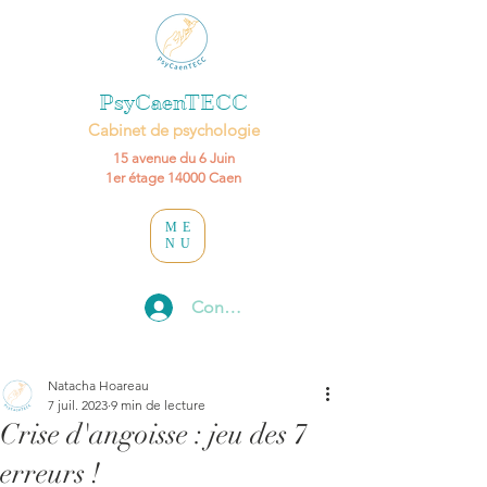
PsyCaenTECC
Cabinet de psychologie
15 avenue du 6 Juin
1er étage
14000 Caen
ME
NU
Connexion
Natacha Hoareau
7 juil. 2023
9 min de lecture
Crise d'angoisse : jeu des 7
erreurs !